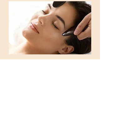
Le Soin Facial au Gua Sha est
une technique ancestrale
utilisée en médecine
traditionnelle chinoise, visant à
revitaliser la peau et libérer les
tensions. Par la stimulation de
points d'acupression réalisés avec
un outil (appelé Gua Sha) en
corne de buffle ou pierre