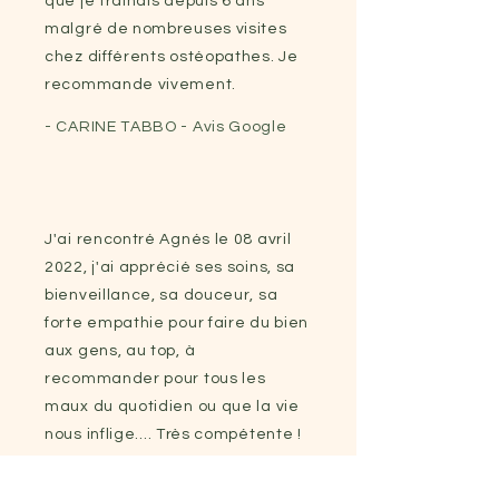
que je trainais depuis 6 ans
malgré de nombreuses visites
chez différents ostéopathes. Je
recommande vivement.
- CARINE TABBO - Avis Google
J'ai rencontré Agnés le 08 avril
2022, j'ai apprécié ses soins, sa
bienveillance, sa douceur, sa
forte empathie pour faire du bien
aux gens, au top, à
recommander pour tous les
maux du quotidien ou que la vie
nous inflige.... Très compétente !
- MARIE-PIA IULIANO - Avis
Google